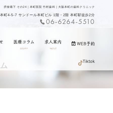
摂食嚥下 その24｜本町医院 竹村歯科｜大阪本町の歯科クリニック
町4-5-7
サンドール本町ビル 1階・2階 本町駅徒歩2分
06-6264-5510
せ
医療コラム
求人案内
WEB予約
column
recruit
Tiktok
ラム