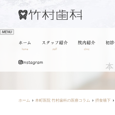
MENU
ホーム
スタッフ紹介
院内紹介
初診
home
staff
clinic
Instagram
本
ホーム
本町医院 竹村歯科の医療コラム
摂食嚥下