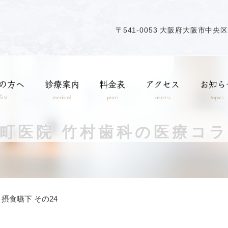
〒541-0053
大阪府大阪市中央区本
の方へ
診療案内
料金表
アクセス
お知ら
first
medical
price
access
topics
町医院 竹村歯科の医療コ
摂食嚥下 その24