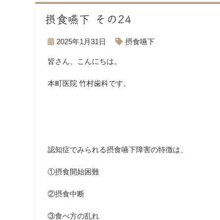
摂食嚥下 その24
2025年1月31日
摂食嚥下
皆さん、こんにちは。
本町医院 竹村歯科です。
認知症でみられる摂食嚥下障害の特徴は、
①摂食開始困難
②摂食中断
③食べ方の乱れ