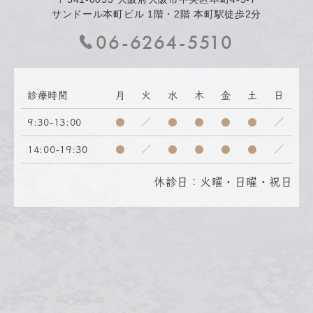
サンドール本町ビル 1階・2階 本町駅徒歩2分
06-6264-5510
診療時間
月
火
水
木
金
土
日
9:30-13:00
●
／
●
●
●
●
／
14:00-19:30
●
／
●
●
●
●
／
休診日：火曜・日曜・祝日