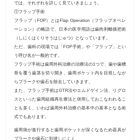
では、それぞれを詳しく見ていきましょう。
①フラップ手術
フラップ（FOP）とはFlap Operation（フラップオペレ
ーション）の略語で、日本の医学用語は歯肉剥離掻把術
（しにくはくりそうはじゅつ）となっています。
ただ、歯科の現場では「FOP手術」や「フラップ」とい
う呼び名が一般的です。
フラップ手術は歯周外科治療の治療法の1つで、歯や歯槽
骨を覆う歯茎を切り開き、歯周ポケット内を目視しなが
らプラークや歯石を除去していきます。
また、フラップ手術はGTR法やエムドゲイン法、リグロ
スといった歯周組織再生療法と併用しておこなわれるこ
とも多く、いわば歯周外科治療の基本中の基本となる術
式でもあります。
歯周病が進行すると歯周ポケットが深くなるため器具が
プラークや歯石に到達しにくく、