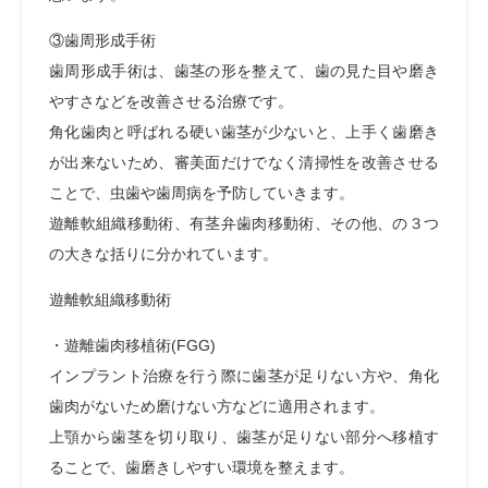
③歯周形成手術
歯周形成手術は、歯茎の形を整えて、歯の見た目や磨き
やすさなどを改善させる治療です。
角化歯肉と呼ばれる硬い歯茎が少ないと、上手く歯磨き
が出来ないため、審美面だけでなく清掃性を改善させる
ことで、虫歯や歯周病を予防していきます。
遊離軟組織移動術、有茎弁歯肉移動術、その他、の３つ
の大きな括りに分かれています。
遊離軟組織移動術
・遊離歯肉移植術(FGG)
インプラント治療を行う際に歯茎が足りない方や、角化
歯肉がないため磨けない方などに適用されます。
上顎から歯茎を切り取り、歯茎が足りない部分へ移植す
ることで、歯磨きしやすい環境を整えます。