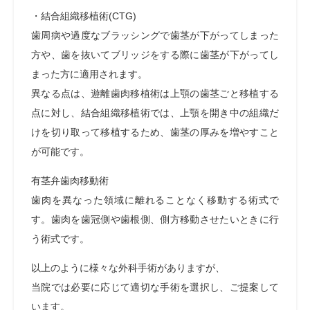
・結合組織移植術(CTG)
歯周病や過度なブラッシングで歯茎が下がってしまった
方や、歯を抜いてブリッジをする際に歯茎が下がってし
まった方に適用されます。
異なる点は、遊離歯肉移植術は上顎の歯茎ごと移植する
点に対し、結合組織移植術では、上顎を開き中の組織だ
けを切り取って移植するため、歯茎の厚みを増やすこと
が可能です。
有茎弁歯肉移動術
歯肉を異なった領域に離れることなく移動する術式で
す。歯肉を歯冠側や歯根側、側方移動させたいときに行
う術式です。
以上のように様々な外科手術がありますが、
当院では必要に応じて適切な手術を選択し、ご提案して
います。