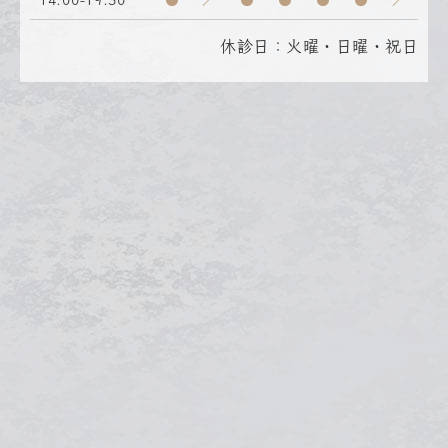
14:00-19:30
●
／
●
●
●
●
／
休診日：火曜・日曜・祝日