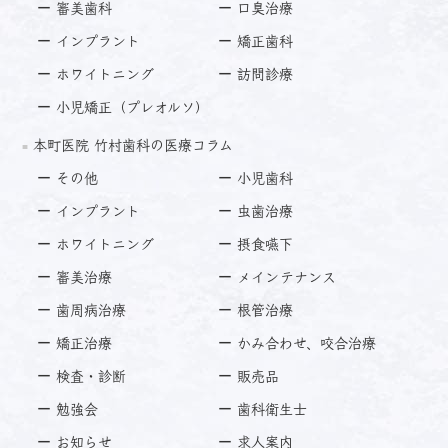
審美歯科
口臭治療
インプラント
矯正歯科
ホワイトニング
訪問診療
小児矯正（プレオルソ）
本町医院 竹村歯科の医療コラム
その他
小児歯科
インプラント
虫歯治療
ホワイトニング
摂食嚥下
審美治療
メインテナンス
歯周病治療
根管治療
矯正治療
かみ合わせ、咬合治療
検査・診断
販売品
勉強会
歯科衛生士
お知らせ
求人案内