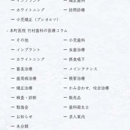
インプラント
矯正歯科
ホワイトニング
訪問診療
小児矯正（プレオルソ）
本町医院 竹村歯科の医療コラム
その他
小児歯科
インプラント
虫歯治療
ホワイトニング
摂食嚥下
審美治療
メインテナンス
歯周病治療
根管治療
矯正治療
かみ合わせ、咬合治療
検査・診断
販売品
勉強会
歯科衛生士
お知らせ
求人案内
未分類