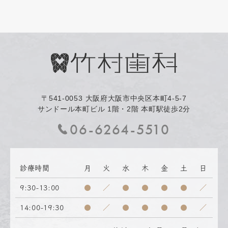
〒541-0053
大阪府大阪市中央区本町4-5-7
サンドール本町ビル 1階・2階 本町駅徒歩2分
06-6264-5510
診療時間
月
火
水
木
金
土
日
9:30-13:00
●
／
●
●
●
●
／
14:00-19:30
●
／
●
●
●
●
／