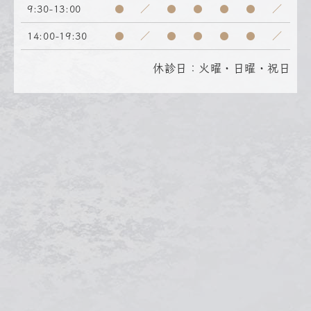
9:30-13:00
●
／
●
●
●
●
／
14:00-19:30
●
／
●
●
●
●
／
休診日：火曜・日曜・祝日