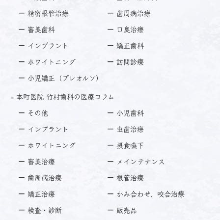
精密根管治療
歯周病治療
審美歯科
口臭治療
インプラント
矯正歯科
ホワイトニング
訪問診療
小児矯正（プレオルソ）
本町医院 竹村歯科の医療コラム
その他
小児歯科
インプラント
虫歯治療
ホワイトニング
摂食嚥下
審美治療
メインテナンス
歯周病治療
根管治療
矯正治療
かみ合わせ、咬合治療
検査・診断
販売品