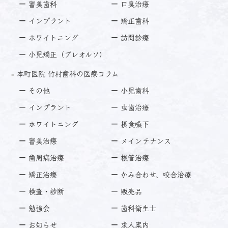
審美歯科
口臭治療
インプラント
矯正歯科
ホワイトニング
訪問診療
小児矯正（プレオルソ）
本町医院 竹村歯科の医療コラム
その他
小児歯科
インプラント
虫歯治療
ホワイトニング
摂食嚥下
審美治療
メインテナンス
歯周病治療
根管治療
矯正治療
かみ合わせ、咬合治療
検査・診断
販売品
勉強会
歯科衛生士
お知らせ
求人案内