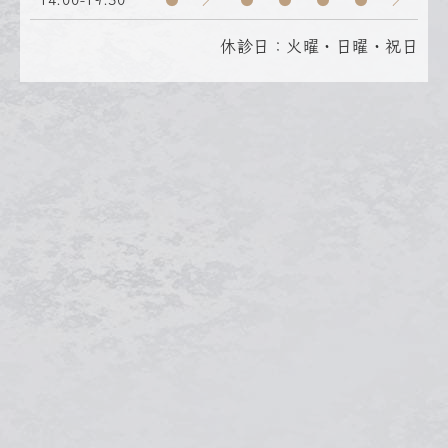
14:00-19:30
●
／
●
●
●
●
／
休診日：火曜・日曜・祝日