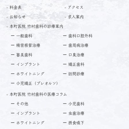
料金表
アクセス
お知らせ
求人案内
本町医院 竹村歯科の診療案内
一般歯科
歯科口腔外科
精密根管治療
歯周病治療
審美歯科
口臭治療
インプラント
矯正歯科
ホワイトニング
訪問診療
小児矯正（プレオルソ）
本町医院 竹村歯科の医療コラム
その他
小児歯科
インプラント
虫歯治療
ホワイトニング
摂食嚥下