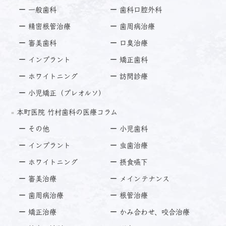
一般歯科
歯科口腔外科
精密根管治療
歯周病治療
審美歯科
口臭治療
インプラント
矯正歯科
ホワイトニング
訪問診療
小児矯正（プレオルソ）
本町医院 竹村歯科の医療コラム
その他
小児歯科
インプラント
虫歯治療
ホワイトニング
摂食嚥下
審美治療
メインテナンス
歯周病治療
根管治療
矯正治療
かみ合わせ、咬合治療